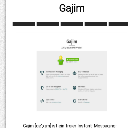
Gajim
Gajim [gɛˈʒɪm] ist ein freier Instant-Messaging-