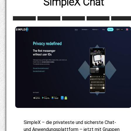
SimpleX Chat
SimpleX – die privateste und sicherste Chat-
und Anwendungsplattform – jetzt mit Gruppen