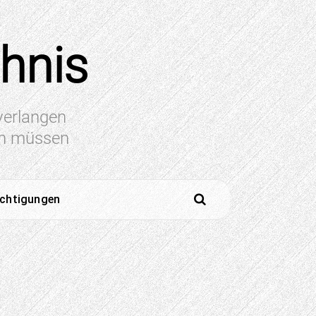
chnis
 verlangen
en müssen
ichtigungen