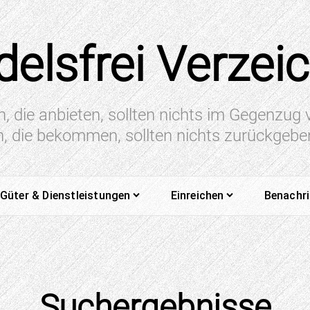
elsfrei Verzei
n, die anbieten, sollten nichts im Gegenzug
en, die bekommen, sollten nichts zurückgeb
Güter & Dienstleistungen
Einreichen
Benachr