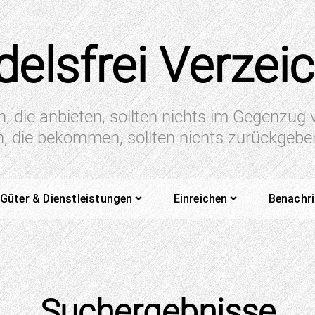
elsfrei Verzei
n, die anbieten, sollten nichts im Gegenzug
en, die bekommen, sollten nichts zurückgeb
Güter & Dienstleistungen
Einreichen
Benachr