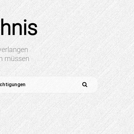
chnis
 verlangen
en müssen
ichtigungen