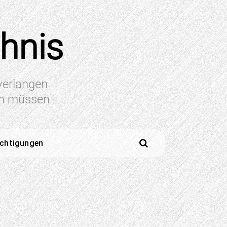
chnis
 verlangen
en müssen
ichtigungen