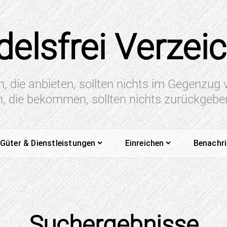
elsfrei Verzei
n, die anbieten, sollten nichts im Gegenzug
en, die bekommen, sollten nichts zurückgeb
Güter & Dienstleistungen
Einreichen
Benachr