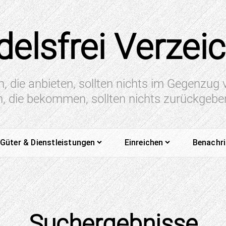
elsfrei Verzei
n, die anbieten, sollten nichts im Gegenzug
en, die bekommen, sollten nichts zurückgeb
Güter & Dienstleistungen
Einreichen
Benachr