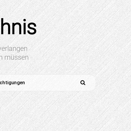
chnis
 verlangen
en müssen
ichtigungen