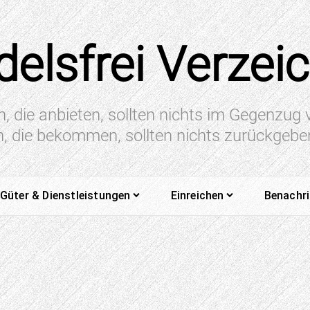
elsfrei Verzei
n, die anbieten, sollten nichts im Gegenzug
en, die bekommen, sollten nichts zurückgeb
Güter & Dienstleistungen
Einreichen
Benachr