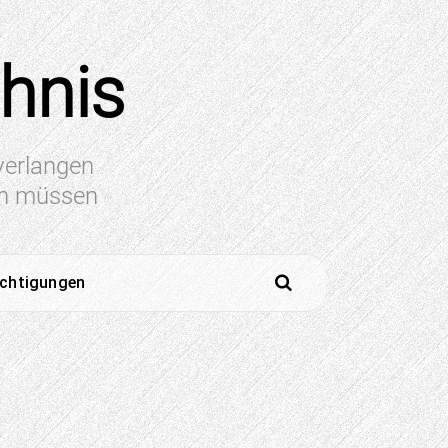
chnis
 verlangen
en müssen
ichtigungen