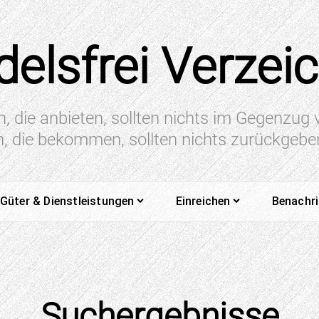
elsfrei Verzei
n, die anbieten, sollten nichts im Gegenzug
en, die bekommen, sollten nichts zurückgeb
Güter & Dienstleistungen
Einreichen
Benachr