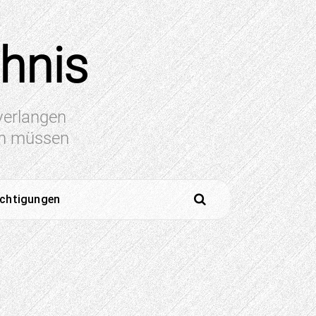
chnis
 verlangen
en müssen
ichtigungen