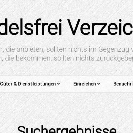
elsfrei Verzei
n, die anbieten, sollten nichts im Gegenzug
en, die bekommen, sollten nichts zurückgeb
Güter & Dienstleistungen
Einreichen
Benachr