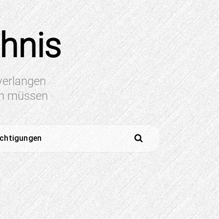
chnis
 verlangen
en müssen
ichtigungen