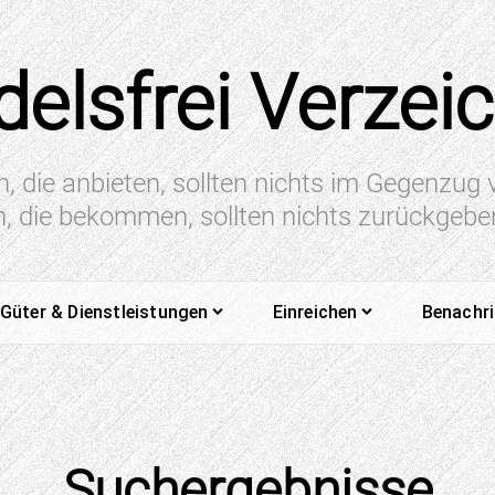
elsfrei Verzei
n, die anbieten, sollten nichts im Gegenzug
en, die bekommen, sollten nichts zurückgeb
Güter & Dienstleistungen
Einreichen
Benachr