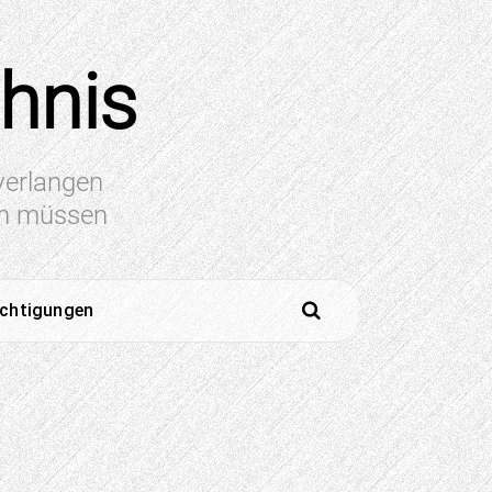
chnis
 verlangen
en müssen
ichtigungen