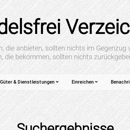
elsfrei Verzei
n, die anbieten, sollten nichts im Gegenzug
en, die bekommen, sollten nichts zurückgeb
Güter & Dienstleistungen
Einreichen
Benachr