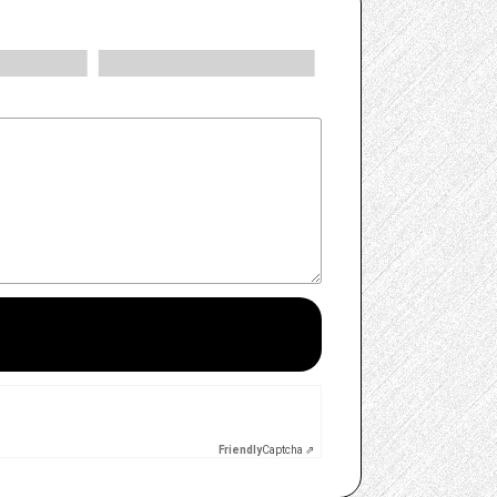
Friendly
Captcha ⇗