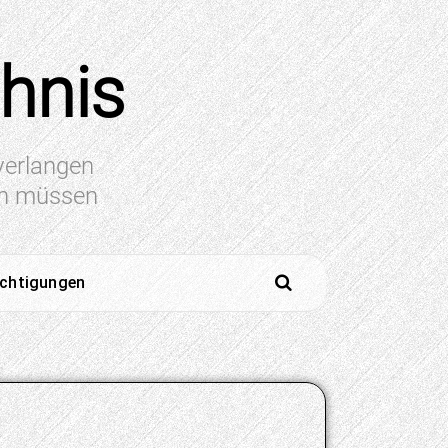
chnis
 verlangen
en müssen
ichtigungen