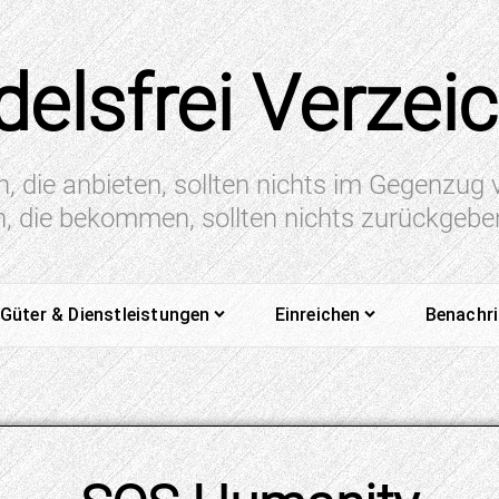
elsfrei Verzei
n, die anbieten, sollten nichts im Gegenzug
en, die bekommen, sollten nichts zurückgeb
Güter & Dienstleistungen
Einreichen
Benachr