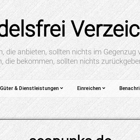
elsfrei Verzei
n, die anbieten, sollten nichts im Gegenzug
en, die bekommen, sollten nichts zurückgeb
Güter & Dienstleistungen
Einreichen
Benachr