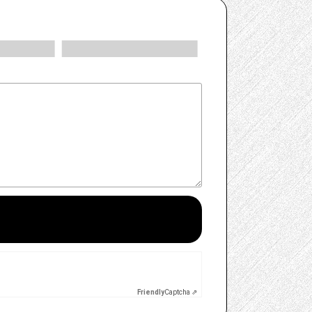
Friendly
Captcha ⇗