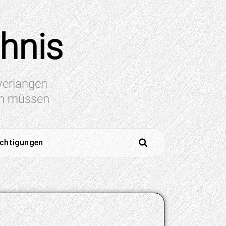
chnis
 verlangen
en müssen
ichtigungen