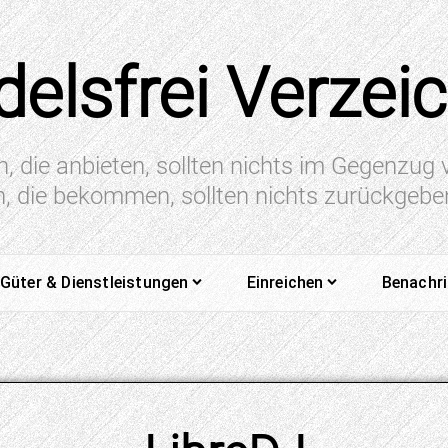
elsfrei Verzei
n, die anbieten, sollten nichts im Gegenzug
en, die bekommen, sollten nichts zurückgeb
Güter & Dienstleistungen
Einreichen
Benachr