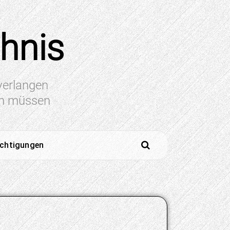
chnis
 verlangen
en müssen
ichtigungen