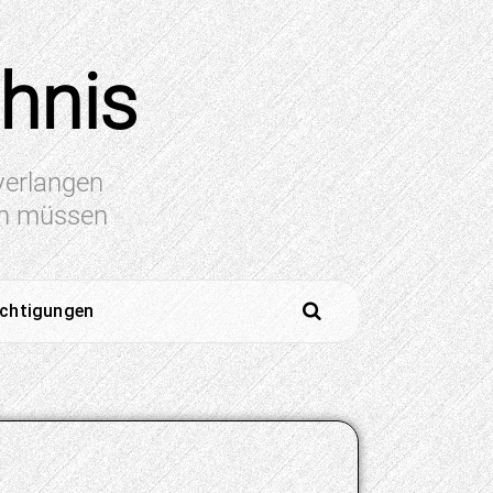
chnis
 verlangen
en müssen
ichtigungen