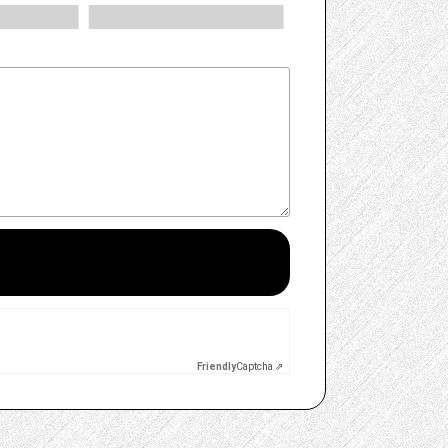
Friendly
Captcha ⇗