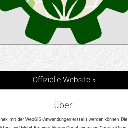
Offizielle Website »
über:
liothek, mit der WebGIS-Anwendungen erstellt werden können. D
sktop- und Mobil-Browser. Neben OpenLayers und Google Maps AP