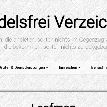
elsfrei Verzei
n, die anbieten, sollten nichts im Gegenzug
en, die bekommen, sollten nichts zurückgeb
Güter & Dienstleistungen
Einreichen
Benachr