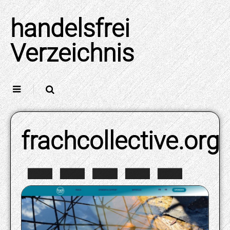
Skip
to
handelsfrei
content
Verzeichnis
frachcollective.org