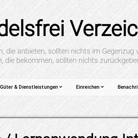
elsfrei Verzei
n, die anbieten, sollten nichts im Gegenzug
en, die bekommen, sollten nichts zurückgeb
Güter & Dienstleistungen
Einreichen
Benachr