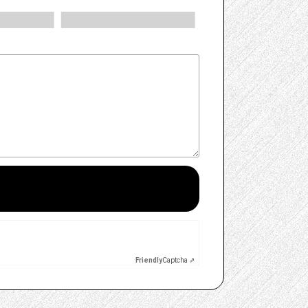
Friendly
Captcha ⇗