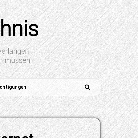
chnis
 verlangen
en müssen
ichtigungen